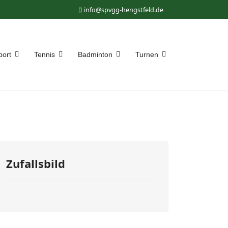
info@spvgg-hengstfeld.de
port
Tennis
Badminton
Turnen
Zufallsbild